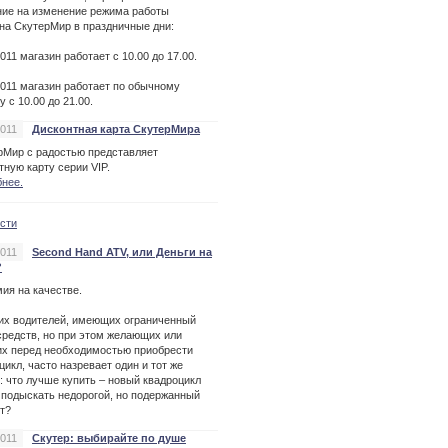
ие на изменение режима работы
на СкутерМир в праздничные дни:
2011 магазин работает с 10.00 до 17.00.
2011 магазин работает по обычному
у с 10.00 до 21.00.
2011
Дисконтная карта СкутерМира
рМир с радостью представляет
тную карту серии VIP.
нее.
ости
2011
Second Hand ATV, или Деньги на
?
ия на качестве.
их водителей, имеющих ограниченный
средств, но при этом желающих или
х перед необходимостью приобрести
цикл, часто назревает один и тот же
: что лучше купить – новый квадроцикл
 подыскать недорогой, но подержанный
т?
2011
Скутер: выбирайте по душе