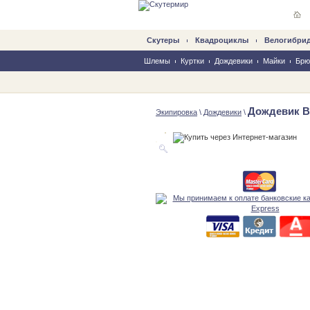
Скутеры
Квадроциклы
Велогибри
Шлемы
Куртки
Дождевики
Майки
Брю
Дождевик Bh
Экипировка
\
Дождевики
\