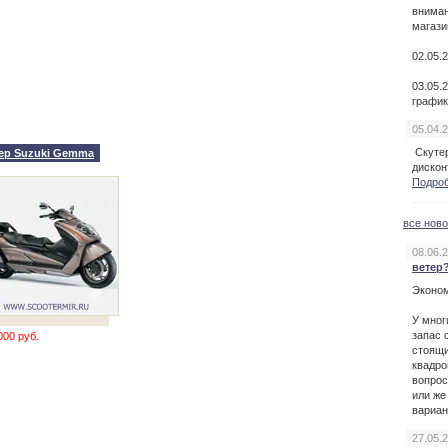
вниман
магази
02.05.
03.05.
график
05.04.
Скуте
тер Suzuki Gemma
дискон
Подроб
все нов
08.06.
ветер
Эконом
У мног
запас 
000 руб.
стоящи
квадро
вопрос
или же
вариан
27.05.