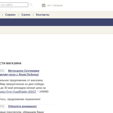
нет товаров
Сервис
Салон
Контакты
СТИ МАГАЗИНА
2011
Мотосалон Скутермир
авляет всех с Днем Победы!
альное предложение от магазина
Мир приуроченное ко дню победы:
 до 30 мая рекордна низкая цена на
цикл Sym QuadRaider 600ST
– 249990
.
тесь, предложение ограничено!
2011
Обратите внимание!
мые покупатели, обращаем Ваше