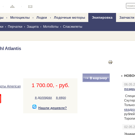
ды
Мотоциклы
Лодки
Лодочные моторы
Экипировка
Запчасти
ки
Перчатки
Защита
Мотоботы
Спасжилеты
l Atlantis
НОВО
1 700.00, - руб.
06.05.
поздр
Специ
в долларах
в евро
Скутер
Только
Нашли дешевле?
квадро
рублей
Торопи
02.05.
Уважае