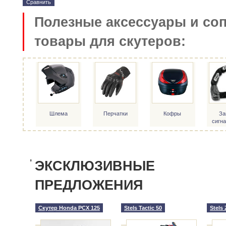
Сравнить
Полезные аксессуары и со
товары для скутеров:
Шлема
Перчатки
Кофры
За
сигн
ЭКСКЛЮЗИВНЫЕ
ПРЕДЛОЖЕНИЯ
Скутер Honda PCX 125
Stels Tactic 50
Stels 