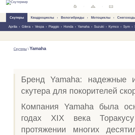
Скутеры
Квадроциклы
Велогибриды
Mотоциклы
Снегоход
Aprilia
Gilera
Vespa
Piaggio
Honda
Yamaha
Suzuki
Kymco
Sym
Yamaha
Скутеры
\
Бренд Yamaha: надежные и
скутера для покорителей ско
Компания Yamaha была осн
годах XIX века Торакус
протяжении многих десяти