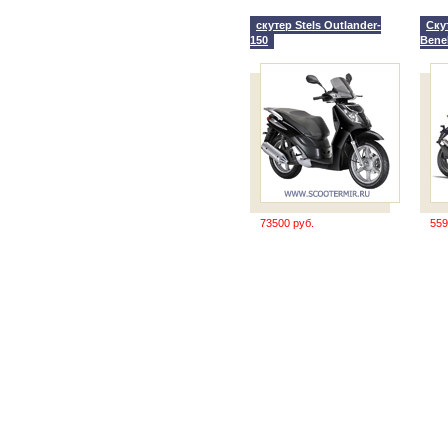
скутер Stels Outlander-
Ску
150
Benel
73500 руб.
559