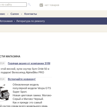
нет товаров
рвис
Салон
Контакты
Мотохимия
Литература по ремонту
СТИ МАГАЗИНА
2014
Горячая акция от компании SYM
 этой весной, купи
скутер
Sym Orbit 50 и
 подарок! Велосипед AlpineBike PRO
2014
Встречайте новинку!
Обновленная модель
популярной модели Vespa GTS
Super Sport.
Новая цветовая гамма: Матово-
Серый и Матово-Черный.
Как и прежде это самый
ый
скутер
среди всего модельного ряда.