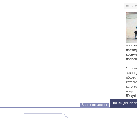
01.06.
дорожн
презид
коснул
правон
Что но
законо
общест
катего
катего
водите
50 куб
Нашли дешевле
Вверх страницы