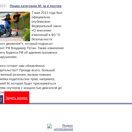
2013
Права категории М: за и против
7 мая 2013 года был
официально
опубликован
Федеральный закон
«О внесении
изменений в ФЗ "О
безопасности
ого движения"», который подписал
ент РФ Владимир Путин. Также изменения
ись Кодекса РФ об административных
арушениях.
вого готовит нам обновлённое
дательство? Прежде всего, большой
венный резонанс вызван новыми
риями водительских прав, например,
рией М, которая будет присваиваться
лям скутеров с мощностью двигателя до
.см.
Задать вопрос
?