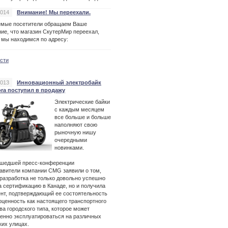
2014
Внимание! Мы переехали.
емые посетители обращаем Ваше
ие, что магазин СкутерМир переехал,
 мы находимся по адресу:
ости
2013
Инновационный электробайк
ora поступил в продажу
Электрические байки
с каждым месяцем
все больше и больше
наполняют свою
рыночную нишу
очередными
новинками.
ошедшей пресс-конференции
авители компании CMG заявили о том,
 разработка не только довольно успешно
 сертификацию в Канаде, но и получила
нт, подтверждающий ее состоятельность
оценность как настоящего транспортного
ва городского типа, которое может
енно эксплуатироваться на различных
ких улицах.