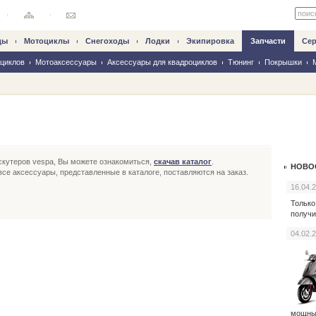
ды
Mотоциклы
Снегоходы
Лодки
Экипировка
Запчасти
Се
оциклов
Мотоаксессуары
Аксессуары для квадроциклов
Тюнинг
Покрышки
скутеров vespa, Вы можете ознакомиться,
скачав каталог
.
НОВО
се аксессуары, представленные в каталоге, поставляются на заказ.
16.04.
Только
получи
04.02.
мощн