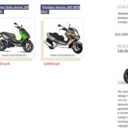
27.01.
тер Stels Arrow 100
Honling Adonis 300 NEW
li
2013
Уважа
вниман
теперь
все нов
06.06.
Lito S
00 руб.
119000 руб.
На пр
предст
что их
прошла
докуме
и полн
средст
полноц
городс