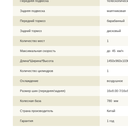
Передняя подвеска
телескопическ
Задняя подвеска
маятниковая
Передний тормоз
барабанный
Задний тормоз
дисковый
Количество мест
1
Максимальная скорость
до 45 км/ч
Длина*Ширина*Высота
1450х960х10
Количество цилиндров
1
Охлаждение
воздушное
Размер шин (передняя/задняя)
16х8.00-7/16х
Колесная база
780 мм
Страна производитель
Китай
Гарантия
1 год