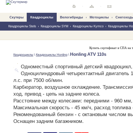
Скутеры
Квадроциклы
Велогибриды
Mотоциклы
Снегоход
Квадроциклы Stels
Квадроциклы SYM
Квадроциклы Kymco
Квадроциклы Hon
Купить
сертификат в СПА
на т
Honling ATV 110s
Квадроциклы
\
Квадроциклы Honling
\
Одноместный спортивный детский квадроцикл, 
Одноцилиндровый четырехтактный двигатель 1
л.с. при 7500 об/мин.
Карбюратор, воздушное охлаждение. Трансмиссия
ход, привод - цепь на задние колеса.
Расстояние между колесами: передними - 960 мм,
Максимальная скорость - 45 км/ч, расход топлива -
Рекомендованный бензин - с октановым числом в
Оснащен задним багажником.