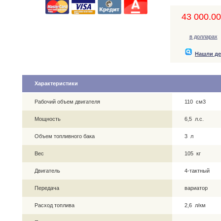
43 000.00,
в долларах
Нашли д
Характеристики
Рабочий объем двигателя
110 см3
Мощность
6,5 л.с.
Объем топливного бака
3 л
Вес
105 кг
Двигатель
4-тактный
Передача
вариатор
Расход топлива
2,6 л/км