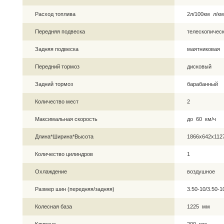
Расход топлива
2л/100км л/км
Передняя подвеска
телескопическ
Задняя подвеска
маятниковая
Передний тормоз
дисковый
Задний тормоз
барабанный
Количество мест
2
Максимальная скорость
до 60 км/ч
Длина*Ширина*Высота
1866х642х11
Количество цилиндров
1
Охлаждение
воздушное
Размер шин (передняя/задняя)
3.50-10/3.50-
Колесная база
1225 мм