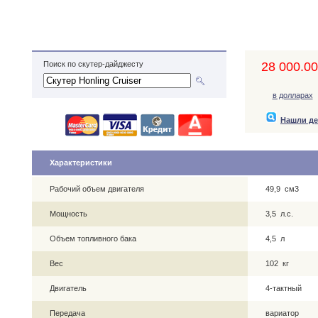
28 000.00,
Поиск по скутер-дайджесту
в долларах
Нашли д
Характеристики
Рабочий объем двигателя
49,9 см3
Мощность
3,5 л.с.
Объем топливного бака
4,5 л
Вес
102 кг
Двигатель
4-тактный
Передача
вариатор