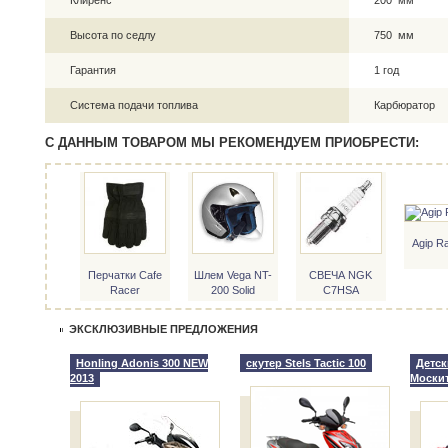
Клиренс
200 мм
Высота по седлу
750 мм
Гарантия
1 год
Система подачи топлива
Карбюратор
С ДАННЫМ ТОВАРОМ МЫ РЕКОМЕНДУЕМ ПРИОБРЕСТИ:
Agip R
Перчатки Cafe
Шлем Vega NT-
СВЕЧА NGK
Racer
200 Solid
C7HSA
ЭКСКЛЮЗИВНЫЕ ПРЕДЛОЖЕНИЯ
Honling Adonis 300 NEW
скутер Stels Tactic 100
Детск
2013
Моски