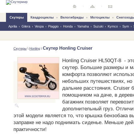
Скутеры
Квадроциклы
Велогибриды
Mотоциклы
Снегоход
Aprilia
Gilera
Vespa
Piaggio
Honda
Yamaha
Suzuki
Kymco
Sym
Скутер Honling Cruiser
Скутеры
\
Honling
\
Honling Cruiser HL50QT-8 - э
скутер. Большие размеры и 
комфорта позволяют использо
небольших путешествиях, но 
дальние расстояния. Cruiser
помощником на даче, в дерев
багажник позволяет перевозит
дополнительный груз. Отлич
этой модели является то, что крышка бензобака в
заправке не надо поднимать сиденье. Меньше де
практичности!