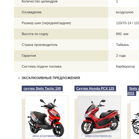
Количество цилиндров
1
Охлаждение
воздушное
Размер шин (передняя/задняя)
120/70-14 / 1
Высота по седлу
800 мм
Страна производитель
Тайвань
Гарантия
2 года
Система подачи топлива
Карбюратор
ЭКСКЛЮЗИВНЫЕ ПРЕДЛОЖЕНИЯ
скутер Stels Tactic 100
Скутер Honda PCX 125
Stels
2011