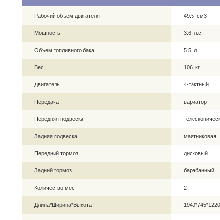
Рабочий объем двигателя
49.5 см3
Мощность
3.6 л.с.
Объем топливного бака
5.5 л
Вес
106 кг
Двигатель
4-тактный
Передача
вариатор
Передняя подвеска
телескопическ
Задняя подвеска
маятниковая
Передний тормоз
дисковый
Задний тормоз
барабанный
Количество мест
2
Длина*Ширина*Высота
1940*745*122