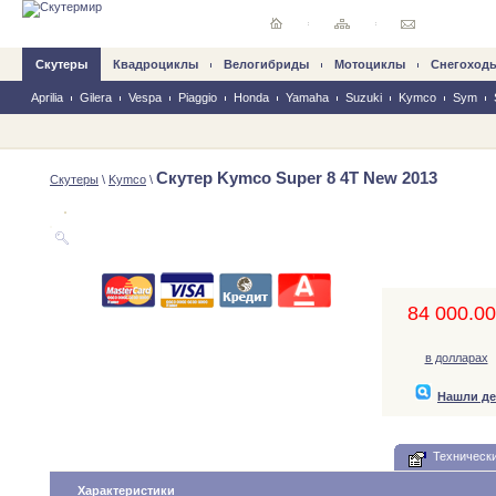
Скутеры
Квадроциклы
Велогибриды
Mотоциклы
Снегоход
Aprilia
Gilera
Vespa
Piaggio
Honda
Yamaha
Suzuki
Kymco
Sym
Скутер Kymco Super 8 4T New 2013
Скутеры
\
Kymco
\
84 000.00,
в долларах
Нашли д
Технически
Характеристики