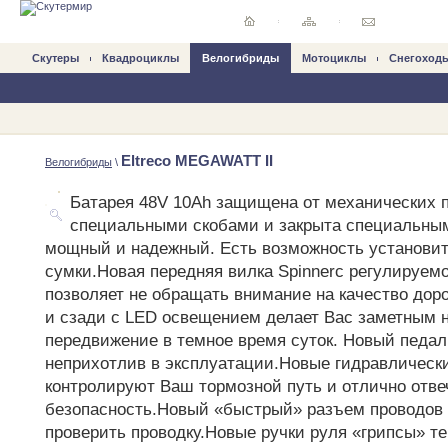
Скутеры
Квадроциклы
Велогибриды
Mотоциклы
Снегоход
Eltreco MEGAWATT II
Велогибриды
\
Батарея 48V 10Ah защищена от механических 
специальными скобами и закрыта специальным
мощный и надежный. Есть возможность установи
сумки.Новая передняя вилка Spinnerс регулируем
позволяет не обращать внимание на качество дор
и сзади с LED освещением делает Вас заметным н
передвижение в темное время суток. Новый педал
неприхотлив в эксплуатации.Новые гидравлическ
контролируют Ваш тормозной путь и отлично отве
безопасность.Новый «быстрый» разъем проводов
проверить проводку.Новые ручки руля «грипсы» т