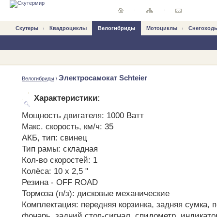
Скутеры
Квадроциклы
Велогибриды
Mотоциклы
Снегоход
Электросамокат Schteier
Велогибриды
\
Характеристики:
Мощность двигателя: 1000 Ватт
Макс. скорость, км/ч: 35
АКБ, тип: свинец
Тип рамы: складная
Кол-во скоростей: 1
Колёса: 10 х 2,5 "
Резина - OFF ROAD
Тормоза (п/з): дисковые механические
Комплектация: передняя корзинка, задняя сумка,
фонарь, задний стоп-сигнал, спидометр, индикато