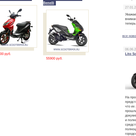
Benelli
27.01.
Уважа
вниман
теперь
все нов
06.06.
Lito S
00 руб.
55900 руб.
На пр
предст
что их
прошла
докуме
и полн
средст
полноц
городс