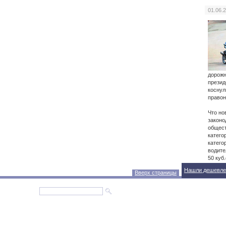
01.06.
дорожн
презид
коснул
правон
Что но
законо
общест
катего
катего
водите
50 куб
Нашли дешевле
Вверх страницы