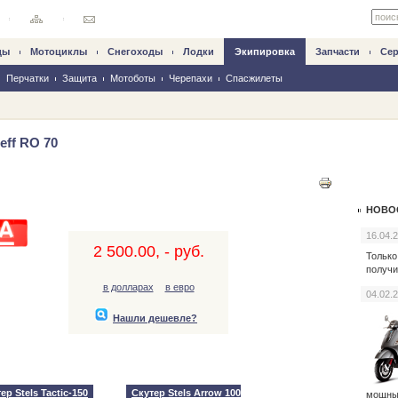
ды
Mотоциклы
Снегоходы
Лодки
Экипировка
Запчасти
Се
Перчатки
Защита
Мотоботы
Черепахи
Спасжилеты
eff RO 70
НОВО
16.04.
2 500.00, - руб.
Только
получи
в долларах
в евро
04.02.
Нашли дешевле?
ер Stels Tactic-150
Скутер Stels Arrow 100
мощн