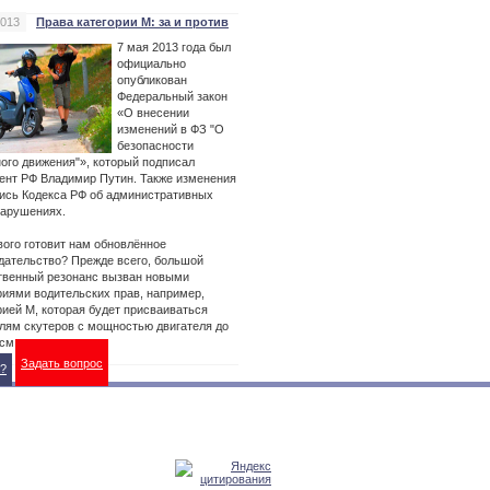
2013
Права категории М: за и против
7 мая 2013 года был
официально
опубликован
Федеральный закон
«О внесении
изменений в ФЗ "О
безопасности
ого движения"», который подписал
ент РФ Владимир Путин. Также изменения
ись Кодекса РФ об административных
арушениях.
вого готовит нам обновлённое
дательство? Прежде всего, большой
венный резонанс вызван новыми
риями водительских прав, например,
рией М, которая будет присваиваться
лям скутеров с мощностью двигателя до
.см.
Задать вопрос
?