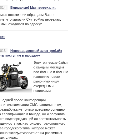
2014
Внимание! Мы переехали.
емые посетители обращаем Ваше
ие, что магазин СкутерМир переехал,
 мы находимся по адресу:
ости
2013
Инновационный электробайк
ora поступил в продажу
Электрические байки
с каждым месяцем
все больше и больше
наполняют свою
рыночную нишу
очередными
новинками.
ошедшей пресс-конференции
авители компании CMG заявили о том,
 разработка не только довольно успешно
 сертификацию в Канаде, но и получила
нт, подтверждающий ее состоятельность
оценность как настоящего транспортного
ва городского типа, которое может
енно эксплуатироваться на различных
ких улицах.