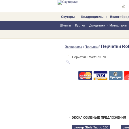
Скутеры
Квадроциклы
Велогибри
Шлемы
Куртки
Дождевики
Мотоштаны
Перчатки Rol
Экипировка
\
Перчатки
\
Перчатки Roleff RO 70
ЭКСКЛЮЗИВНЫЕ ПРЕДЛОЖЕНИЯ
скутер Stels Tactic 100
скут