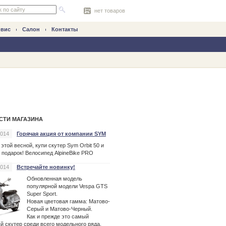
нет товаров
рвис
Салон
Контакты
СТИ МАГАЗИНА
2014
Горячая акция от компании SYM
 этой весной, купи
скутер
Sym Orbit 50 и
 подарок! Велосипед AlpineBike PRO
2014
Встречайте новинку!
Обновленная модель
популярной модели Vespa GTS
Super Sport.
Новая цветовая гамма: Матово-
Серый и Матово-Черный.
Как и прежде это самый
ый
скутер
среди всего модельного ряда.