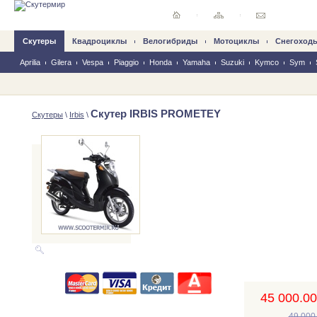
Скутеры
Квадроциклы
Велогибриды
Mотоциклы
Снегоход
Aprilia
Gilera
Vespa
Piaggio
Honda
Yamaha
Suzuki
Kymco
Sym
Скутер IRBIS PROMETEY
Скутеры
\
Irbis
\
45 000.00,
49 000