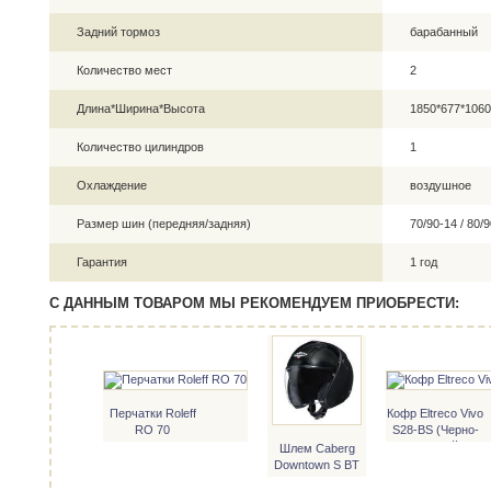
Задний тормоз
барабанный
Количество мест
2
Длина*Ширина*Высота
1850*677*106
Количество цилиндров
1
Охлаждение
воздушное
Размер шин (передняя/задняя)
70/90-14 / 80
Гарантия
1 год
С ДАННЫМ ТОВАРОМ МЫ РЕКОМЕНДУЕМ ПРИОБРЕСТИ:
Перчатки Roleff
Кофр Eltreco Vivo
RO 70
S28-BS (Черно-
матовый)
Шлем Caberg
Downtown S BT