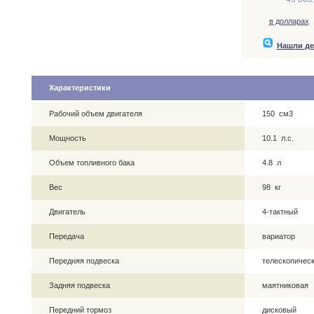
в долларах
Нашли д
Характеристики
Рабочий объем двигателя
150 см3
Мощность
10.1 л.с.
Объем топливного бака
4.8 л
Вес
98 кг
Двигатель
4-тактный
Передача
вариатор
Передняя подвеска
телескопическ
Задняя подвеска
маятниковая
Передний тормоз
дисковый