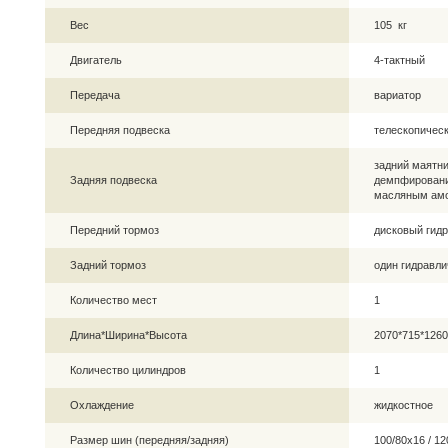
Вес
105 кг
Двигатель
4-тактный
Передача
вариатор
Передняя подвеска
телескопическ
задний маятни
Задняя подвеска
демпфировани
масляным ам
Передний тормоз
дисковый гид
Задний тормоз
один гидравли
Количество мест
1
Длина*Ширина*Высота
2070*715*126
Количество цилиндров
1
Охлаждение
жидкостное
Размер шин (передняя/задняя)
100/80х16 / 1