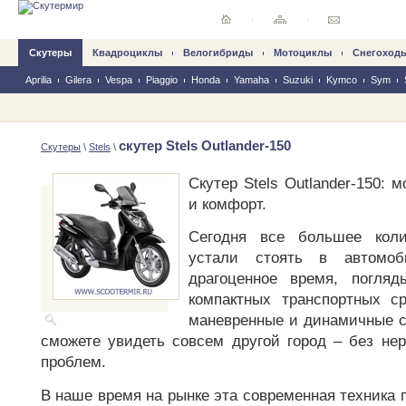
Скутеры
Квадроциклы
Велогибриды
Mотоциклы
Снегоход
Aprilia
Gilera
Vespa
Piaggio
Honda
Yamaha
Suzuki
Kymco
Sym
скутер Stels Outlander-150
Скутеры
\
Stels
\
Скутер Stels Outlander-150: 
и комфорт.
Сегодня все большее коли
устали стоять в автомоб
драгоценное время, погля
компактных транспортных с
маневренные и динамичные с
сможете увидеть совсем другой город – без нер
проблем.
В наше время на рынке эта современная техника