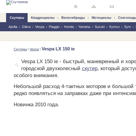
Скутеры
Квадроциклы
Велогибриды
Mотоциклы
Снегоход
Aprilia
Gilera
Vespa
Piaggio
Honda
Yamaha
Suzuki
Kymco
Sym
Vespa LX 150 ie
Скутеры
\
Vespa
\
Vespa LX 150 ie - быстрый, маневренный и хо
городской двухколесный
скутер
, который досту
особого внимания.
Небольшой расход 4-тактных моторов и большой 
редко появляться на заправках даже при интенсив
Новинка 2010 года.