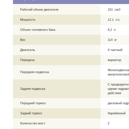
Рабочий объем двигателя
151 см3
Мощность
12.1 л.с.
Объем топливного бака
8,2 л
Вес
114 кг
Двигатель
4-тактный
Передача
вариатор
Моноподвеска
Передняя подвеска
амортизаторо
С предварител
Задняя подвеска
одним гидрав
действия
Передний тормоз
дисковый гид
Задний тормоз
барабанный
Количество мест
2