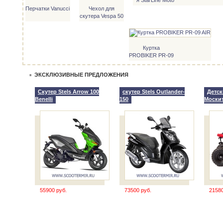
V7
Перчатки Vanucci
Чехол для
скутера Vespa 50
Куртка
PROBIKER PR-09
AIR
ЭКСКЛЮЗИВНЫЕ ПРЕДЛОЖЕНИЯ
Скутер Stels Arrow 100
скутер Stels Outlander-
Детск
Benelli
150
Моски
55900 руб.
73500 руб.
21580