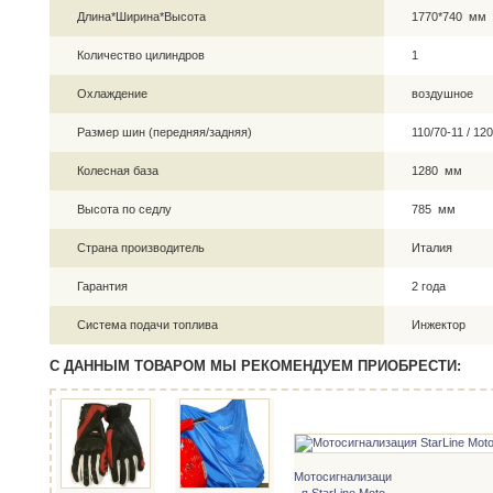
Длина*Ширина*Высота
1770*740 мм
Количество цилиндров
1
Охлаждение
воздушное
Размер шин (передняя/задняя)
110/70-11 / 1
Колесная база
1280 мм
Высота по седлу
785 мм
Страна производитель
Италия
Гарантия
2 года
Система подачи топлива
Инжектор
С ДАННЫМ ТОВАРОМ МЫ РЕКОМЕНДУЕМ ПРИОБРЕСТИ:
Мотосигнализаци
я StarLine Moto