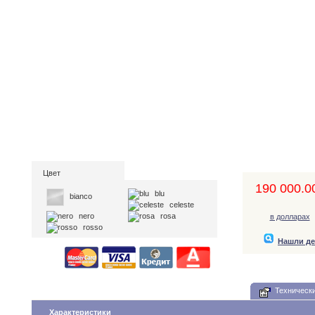
Цвет
190 000.00
blu
bianco
celeste
nero
rosa
в долларах
rosso
Нашли д
Технически
Характеристики