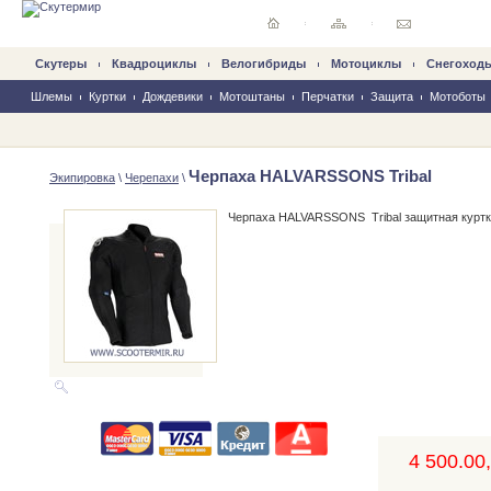
Скутеры
Квадроциклы
Велогибриды
Mотоциклы
Снегоход
Шлемы
Куртки
Дождевики
Мотоштаны
Перчатки
Защита
Мотоботы
Черпаха HALVARSSONS Tribal
Экипировка
\
Черепахи
\
Черпаха HALVARSSONS Tribal защитная куртка
4 500.00,